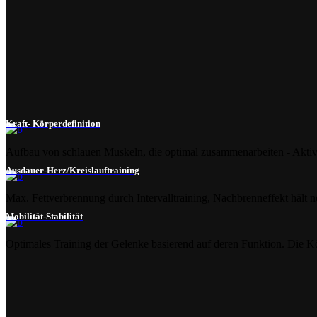
Kraft- Körperdefinition
Aufbau von schlauen Muskeln, die optimal zusammenarbeiten - Aktivi
Ausdauer-Herz/Kreislauftraining
Max. Fettverbrennung durch Intervalltraining, Nachbrenneffekt hält 
Mobilität-Stabilität
Optimales Training der Gelenke basierend auf deren Funktion. Die Körp