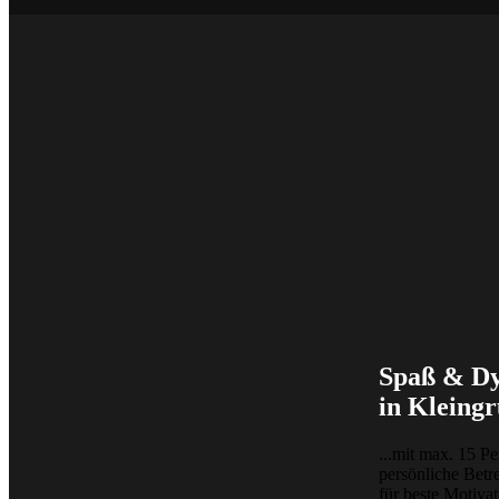
Spaß & D
in Kleingr
...mit max. 15 Pe
persönliche Betr
für beste Motiva