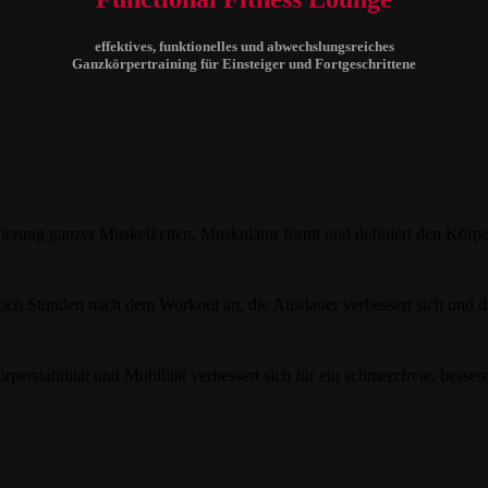
effektives, funktionelles und abwechslungsreiches
Ganzkörpertraining für Einsteiger und Fortgeschrittene
erung ganzer Muskelketten, Muskulatur formt und definiert den Körpe
noch Stunden nach dem Workout an, die Ausdauer verbessert sich und da
erstabilität und Mobilität verbessert sich für ein schmerzfreie, besser