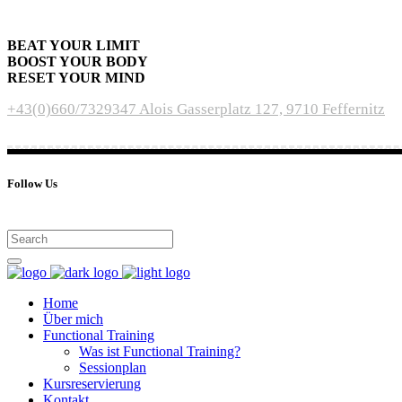
BEAT YOUR LIMIT
BOOST YOUR BODY
RESET YOUR MIND
+43(0)660/7329347
Alois Gasserplatz 127, 9710 Feffernitz
Follow Us
Home
Über mich
Functional Training
Was ist Functional Training?
Sessionplan
Kursreservierung
Kontakt