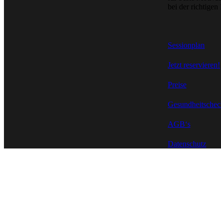
bei der richtig
Sessionplan
Jetzt reservieren!
Preise
Gesundheitschec
AGB‘s
Datenschutz