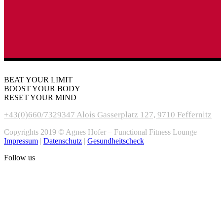
BEAT YOUR LIMIT
BOOST YOUR BODY
RESET YOUR MIND
+43(0)660/7329347
Alois Gasserplatz 127, 9710 Feffernitz
Copyrights 2019 © Agnes Hofer – Functional Fitness Lounge
Impressum
|
Datenschutz
|
Gesundheitscheck
Follow us