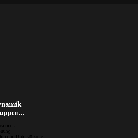
ynamik
uppen...
rsonen -
euung -
tion und Unterstützung